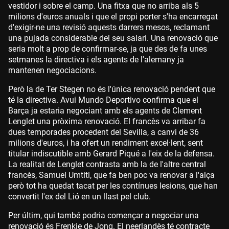
vestidor i sobre el camp. Una fitxa que no arriba als 5
milions d'euros anuals i que el propi porter s'ha encarregat
d'exigir-ne una revisió aquests darrers mesos, reclamant
una pujada considerable del seu salari. Una renovació que
seria molt a prop de confirmar-se, ja que des de fa unes
setmanes la directiva i els agents de l'alemany ja
mantenen negociacions.
Però la de Ter Stegen no és l'única renovació pendent que
té la directiva. Avui Mundo Deportivo confirma que el
Barça ja estaria negociant amb els agents de Clement
Lenglet una pròxima renovació. El francès va arribar fa
dues temporades procedent del Sevilla, a canvi de 36
milions d'euros, i ha ofert un rendiment excel·lent, sent
titular indiscutible amb Gerard Piqué a l'eix de la defensa.
La realitat de Lenglet contrasta amb la de l'altre central
francès, Samuel Umtiti, que fa ben poc va renovar a l'alça
però tot ha quedat tacat per les contínues lesions, que han
convertit l'ex del Lió en un llast pel club.
Per últim, qui també podria començar a negociar una
renovació és Frenkie de Jong. El neerlandès té contracte