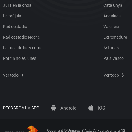
Julia en la onda
Catalunya
La brújula
Andalucía
Radioestadio
Valencia
Radioestadio Noche
Extremadura
La rosa de los vientos
Asturias
Por fin no es lunes
País Vasco
Ver todo
Ver todo
Android
iOS
DESCARGA LA APP
Copyright © Uniprex, S.A.U., C/ Fuerteventura 12