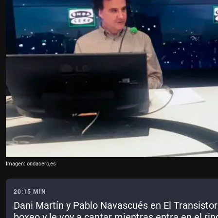
Imagen: ondacero,es
20:15 MIN
Dani Martín y Pablo Navascués en El Transistor
boxeo y le voy a cantar mientras entra en el rin