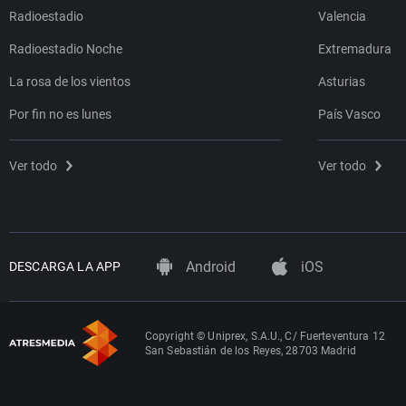
Radioestadio
Valencia
Radioestadio Noche
Extremadura
La rosa de los vientos
Asturias
Por fin no es lunes
País Vasco
Ver todo
Ver todo
Android
iOS
DESCARGA LA APP
Copyright © Uniprex, S.A.U., C/ Fuerteventura 12
San Sebastián de los Reyes, 28703 Madrid