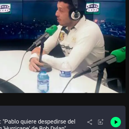
: "Pablo quiere despedirse del
g 'Hurricane' de Bob Dylan"