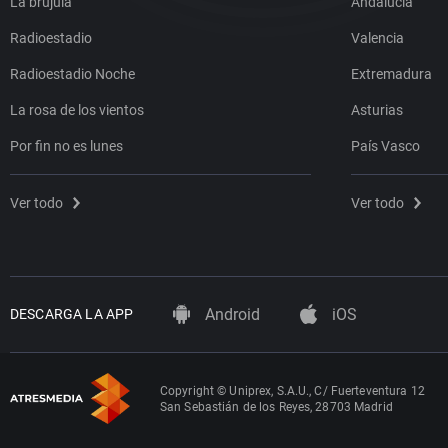
La brújula
Andalucía
Radioestadio
Valencia
Radioestadio Noche
Extremadura
La rosa de los vientos
Asturias
Por fin no es lunes
País Vasco
Ver todo
Ver todo
Android
iOS
DESCARGA LA APP
Copyright © Uniprex, S.A.U., C/ Fuerteventura 12
San Sebastián de los Reyes, 28703 Madrid