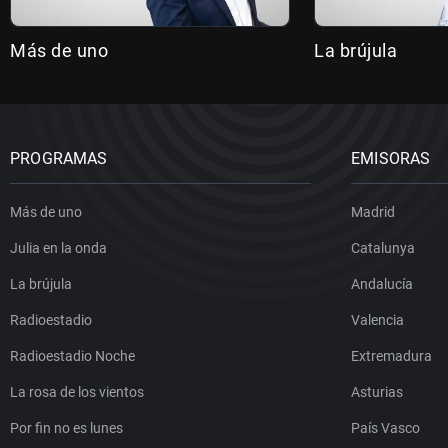
Más de uno
La brújula
PROGRAMAS
EMISORAS
Más de uno
Madrid
Julia en la onda
Catalunya
La brújula
Andalucía
Radioestadio
Valencia
Radioestadio Noche
Extremadura
La rosa de los vientos
Asturias
Por fin no es lunes
País Vasco