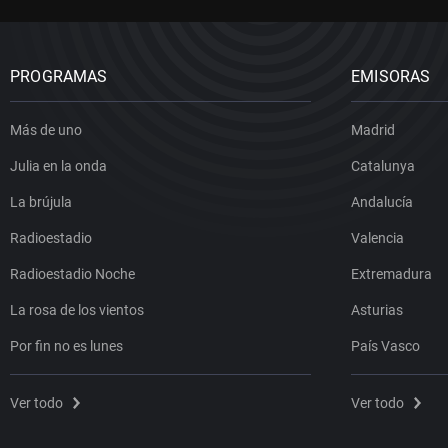
PROGRAMAS
EMISORAS
Más de uno
Madrid
Julia en la onda
Catalunya
La brújula
Andalucía
Radioestadio
Valencia
Radioestadio Noche
Extremadura
La rosa de los vientos
Asturias
Por fin no es lunes
País Vasco
Ver todo
Ver todo