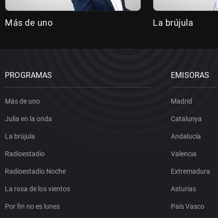
Más de uno
La brújula
PROGRAMAS
EMISORAS
Más de uno
Madrid
Julia en la onda
Catalunya
La brújula
Andalucía
Radioestadio
Valencia
Radioestadio Noche
Extremadura
La rosa de los vientos
Asturias
Por fin no es lunes
País Vasco