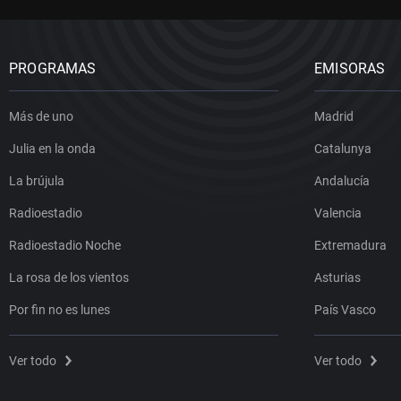
PROGRAMAS
EMISORAS
Más de uno
Madrid
Julia en la onda
Catalunya
La brújula
Andalucía
Radioestadio
Valencia
Radioestadio Noche
Extremadura
La rosa de los vientos
Asturias
Por fin no es lunes
País Vasco
Ver todo
Ver todo