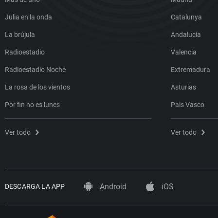
Julia en la onda
Catalunya
La brújula
Andalucía
Radioestadio
Valencia
Radioestadio Noche
Extremadura
La rosa de los vientos
Asturias
Por fin no es lunes
País Vasco
Ver todo
Ver todo
Android
iOS
DESCARGA LA APP