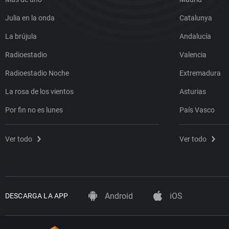
Julia en la onda
Catalunya
La brújula
Andalucía
Radioestadio
Valencia
Radioestadio Noche
Extremadura
La rosa de los vientos
Asturias
Por fin no es lunes
País Vasco
Ver todo
Ver todo
Android
iOS
DESCARGA LA APP