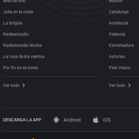
Más de uno
Madrid
Julia en la onda
Catalunya
La brújula
Andalucía
Radioestadio
Valencia
Radioestadio Noche
Extremadura
La rosa de los vientos
Asturias
Por fin no es lunes
País Vasco
Ver todo
Ver todo
Android
iOS
DESCARGA LA APP