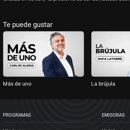
Te puede gustar
Más de uno
La brújula
PROGRAMAS
EMISORAS