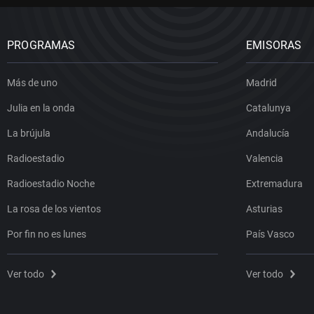
PROGRAMAS
EMISORAS
Más de uno
Madrid
Julia en la onda
Catalunya
La brújula
Andalucía
Radioestadio
Valencia
Radioestadio Noche
Extremadura
La rosa de los vientos
Asturias
Por fin no es lunes
País Vasco
Ver todo
Ver todo