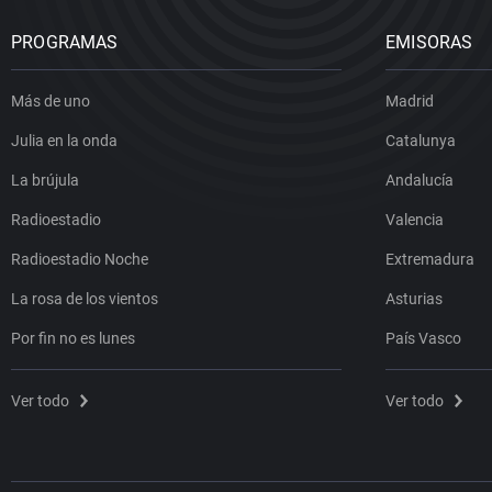
PROGRAMAS
EMISORAS
Más de uno
Madrid
Julia en la onda
Catalunya
La brújula
Andalucía
Radioestadio
Valencia
Radioestadio Noche
Extremadura
La rosa de los vientos
Asturias
Por fin no es lunes
País Vasco
Ver todo
Ver todo