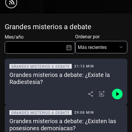
Grandes misterios a debate
Ordenar por
Mes/año
Más recientes
21:13 MIN
GRANDES MISTERIOS A DEBATE
Grandes misterios a debate: ¿Existe la
Ene
Feb
Mar
Abr
Radiestesia?
May
Jun
Jul
Ago
Sep
Oct
Nov
Dic
29:08 MIN
GRANDES MISTERIOS A DEBATE
Borrar
Mes actual
Grandes misterios a debate: ¿Existen las
posesiones demoníacas?