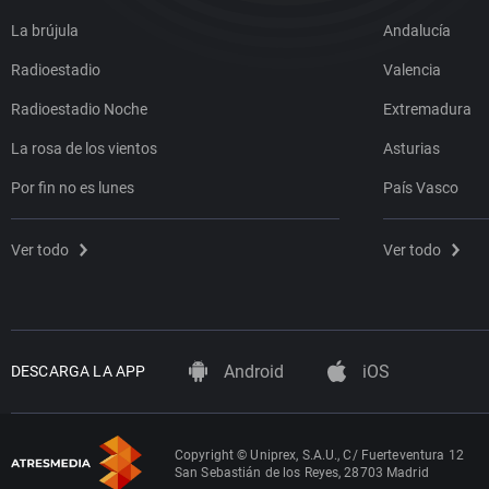
La brújula
Andalucía
Radioestadio
Valencia
Radioestadio Noche
Extremadura
La rosa de los vientos
Asturias
Por fin no es lunes
País Vasco
Ver todo
Ver todo
Android
iOS
DESCARGA LA APP
Copyright © Uniprex, S.A.U., C/ Fuerteventura 12
San Sebastián de los Reyes, 28703 Madrid