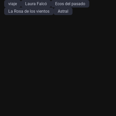
viaje
Laura Falcó
Ecos del pasado
La Rosa de los vientos
Astral