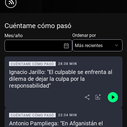
Cuéntame cómo pasó
Ordenar por
Mes/año
Más recientes
28:38 MIN
CUÉNTAME CÓMO PASÓ
Ignacio Jarillo: "El culpable se enfrenta al
Ene
Feb
Mar
Abr
dilema de dejar la culpa por la
responsabilidad"
May
Jun
Jul
Ago
Sep
Oct
Nov
Dic
Borrar
Mes actual
22:34 MIN
CUÉNTAME CÓMO PASÓ
Antonio Pampliega: "En Afganistán el