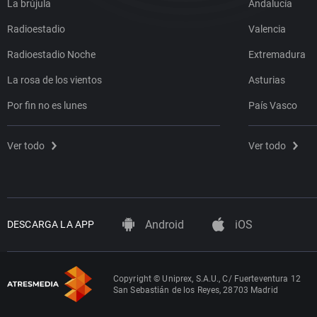
La brújula
Andalucía
Radioestadio
Valencia
Radioestadio Noche
Extremadura
La rosa de los vientos
Asturias
Por fin no es lunes
País Vasco
Ver todo
Ver todo
Android
iOS
DESCARGA LA APP
Copyright © Uniprex, S.A.U., C/ Fuerteventura 12
San Sebastián de los Reyes, 28703 Madrid