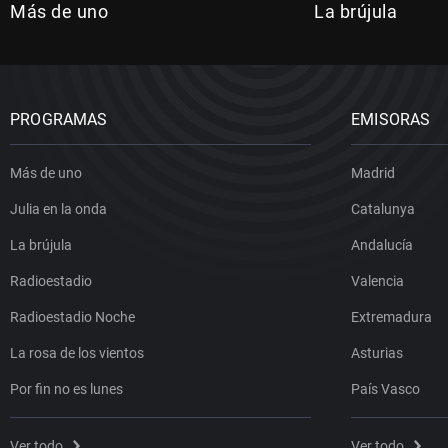
Más de uno
La brújula
PROGRAMAS
EMISORAS
Más de uno
Madrid
Julia en la onda
Catalunya
La brújula
Andalucía
Radioestadio
Valencia
Radioestadio Noche
Extremadura
La rosa de los vientos
Asturias
Por fin no es lunes
País Vasco
Ver todo
Ver todo