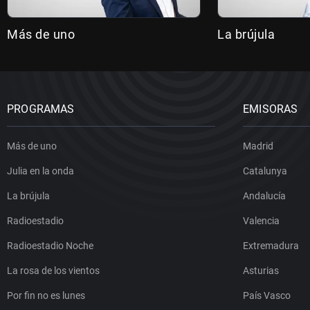
Más de uno
La brújula
PROGRAMAS
EMISORAS
Más de uno
Madrid
Julia en la onda
Catalunya
La brújula
Andalucía
Radioestadio
Valencia
Radioestadio Noche
Extremadura
La rosa de los vientos
Asturias
Por fin no es lunes
País Vasco