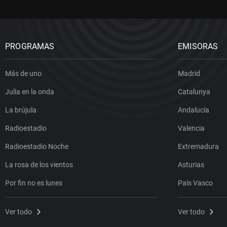
PROGRAMAS
EMISORAS
Más de uno
Madrid
Julia en la onda
Catalunya
La brújula
Andalucía
Radioestadio
Valencia
Radioestadio Noche
Extremadura
La rosa de los vientos
Asturias
Por fin no es lunes
País Vasco
Ver todo
Ver todo