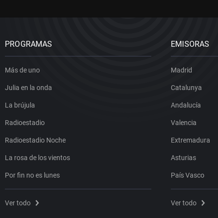
PROGRAMAS
EMISORAS
Más de uno
Madrid
Julia en la onda
Catalunya
La brújula
Andalucía
Radioestadio
Valencia
Radioestadio Noche
Extremadura
La rosa de los vientos
Asturias
Por fin no es lunes
País Vasco
Ver todo
Ver todo