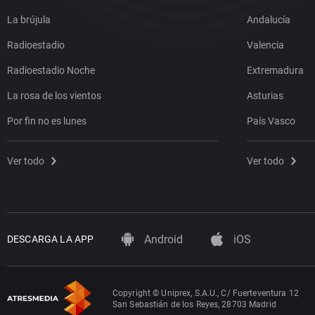
La brújula
Andalucía
Radioestadio
Valencia
Radioestadio Noche
Extremadura
La rosa de los vientos
Asturias
Por fin no es lunes
País Vasco
Ver todo
Ver todo
Android
iOS
DESCARGA LA APP
Copyright © Uniprex, S.A.U., C/ Fuerteventura 12
San Sebastián de los Reyes, 28703 Madrid