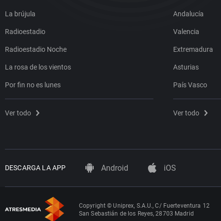
La brújula
Andalucía
Radioestadio
Valencia
Radioestadio Noche
Extremadura
La rosa de los vientos
Asturias
Por fin no es lunes
País Vasco
Ver todo
Ver todo
Android
iOS
DESCARGA LA APP
Copyright © Uniprex, S.A.U., C/ Fuerteventura 12
San Sebastián de los Reyes, 28703 Madrid