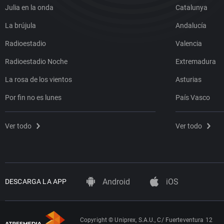
Julia en la onda
Catalunya
La brújula
Andalucía
Radioestadio
Valencia
Radioestadio Noche
Extremadura
La rosa de los vientos
Asturias
Por fin no es lunes
País Vasco
Ver todo
Ver todo
Android
iOS
DESCARGA LA APP
Copyright © Uniprex, S.A.U., C/ Fuerteventura 12