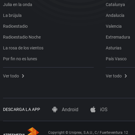
Julia en la onda
Catalunya
La brújula
Andalucía
Radioestadio
Valencia
Radioestadio Noche
Extremadura
La rosa de los vientos
Asturias
Por fin no es lunes
País Vasco
Ver todo
Ver todo
Android
iOS
DESCARGA LA APP
Copyright © Uniprex, S.A.U., C/ Fuerteventura 12