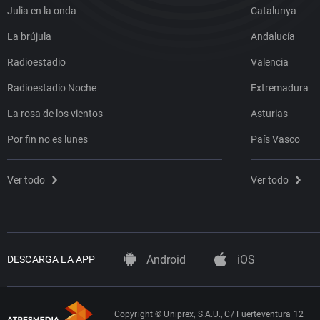
Julia en la onda
Catalunya
La brújula
Andalucía
Radioestadio
Valencia
Radioestadio Noche
Extremadura
La rosa de los vientos
Asturias
Por fin no es lunes
País Vasco
Ver todo
Ver todo
Android
iOS
DESCARGA LA APP
Copyright © Uniprex, S.A.U., C/ Fuerteventura 12