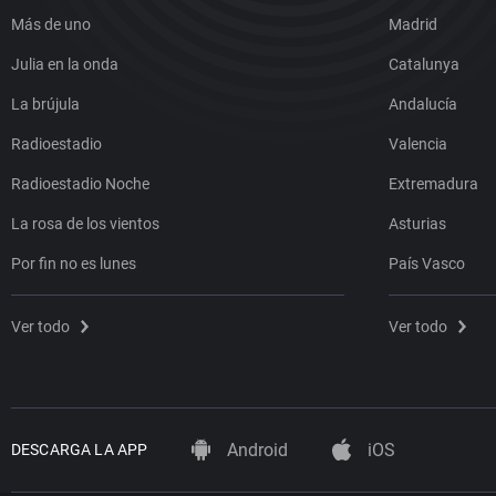
Más de uno
Madrid
Julia en la onda
Catalunya
La brújula
Andalucía
Radioestadio
Valencia
Radioestadio Noche
Extremadura
La rosa de los vientos
Asturias
Por fin no es lunes
País Vasco
Ver todo
Ver todo
Android
iOS
DESCARGA LA APP