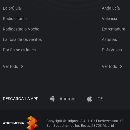
La brújula
Andalucía
Radioestadio
Valencia
Radioestadio Noche
Extremadura
La rosa de los vientos
Asturias
Por fin no es lunes
País Vasco
Ver todo
Ver todo
Android
iOS
DESCARGA LA APP
Copyright © Uniprex, S.A.U., C/ Fuerteventura 12
San Sebastián de los Reyes, 28703 Madrid