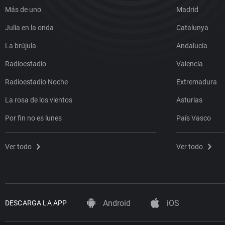
Más de uno
Madrid
Julia en la onda
Catalunya
La brújula
Andalucía
Radioestadio
Valencia
Radioestadio Noche
Extremadura
La rosa de los vientos
Asturias
Por fin no es lunes
País Vasco
Ver todo
Ver todo
Android
iOS
DESCARGA LA APP