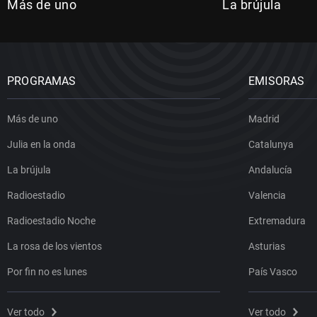
Más de uno
La brújula
PROGRAMAS
EMISORAS
Más de uno
Madrid
Julia en la onda
Catalunya
La brújula
Andalucía
Radioestadio
Valencia
Radioestadio Noche
Extremadura
La rosa de los vientos
Asturias
Por fin no es lunes
País Vasco
Ver todo
Ver todo