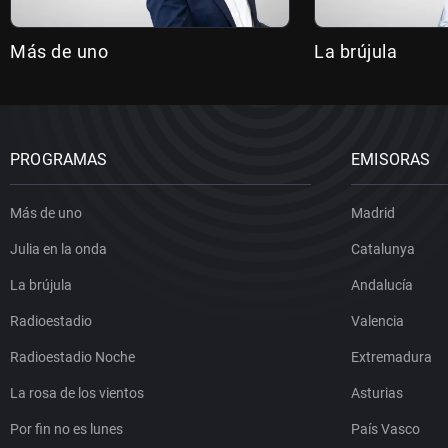
Más de uno
La brújula
PROGRAMAS
EMISORAS
Más de uno
Madrid
Julia en la onda
Catalunya
La brújula
Andalucía
Radioestadio
Valencia
Radioestadio Noche
Extremadura
La rosa de los vientos
Asturias
Por fin no es lunes
País Vasco