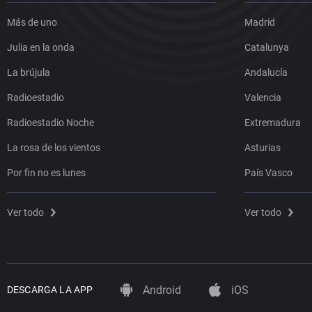
Más de uno
Madrid
Julia en la onda
Catalunya
La brújula
Andalucía
Radioestadio
Valencia
Radioestadio Noche
Extremadura
La rosa de los vientos
Asturias
Por fin no es lunes
País Vasco
Ver todo
Ver todo
Android
iOS
DESCARGA LA APP