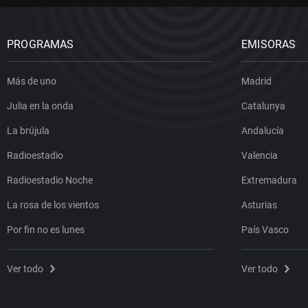
PROGRAMAS
EMISORAS
Más de uno
Madrid
Julia en la onda
Catalunya
La brújula
Andalucía
Radioestadio
Valencia
Radioestadio Noche
Extremadura
La rosa de los vientos
Asturias
Por fin no es lunes
País Vasco
Ver todo
Ver todo