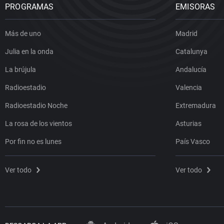
PROGRAMAS
EMISORAS
Más de uno
Madrid
Julia en la onda
Catalunya
La brújula
Andalucía
Radioestadio
Valencia
Radioestadio Noche
Extremadura
La rosa de los vientos
Asturias
Por fin no es lunes
País Vasco
Ver todo
Ver todo