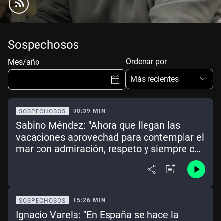
Sospechosos
Ordenar por
Mes/año
Más recientes
08:39 MIN
SOSPECHOSOS
Sabino Méndez: "Ahora que llegan las
Ene
Feb
Mar
Abr
vacaciones aprovechad para contemplar el
mar con admiración, respeto y siempre con
May
Jun
Jul
Ago
un aperitivo a mano"
Sep
Oct
Nov
Dic
Borrar
Mes actual
15:26 MIN
SOSPECHOSOS
Ignacio Varela: "En España se hace la