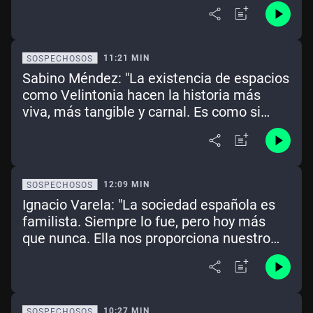
algunos países"
11:21 MIN
SOSPECHOSOS
Sabino Méndez: "La existencia de espacios
como Velintonia hacen la historia más
viva, más tangible y carnal. Es como si
pudiéramos tocar el aire que respiraron"
12:09 MIN
SOSPECHOSOS
Ignacio Varela: "La sociedad española es
familista. Siempre lo fue, pero hoy más
que nunca. Ella nos proporciona nuestro
primer paraguas emocional, el que más y
mejor nos protege"
10:27 MIN
SOSPECHOSOS