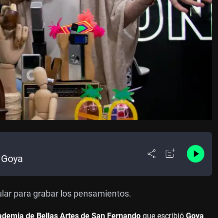
e Goya
cular para grabar los pensamientos.
ademia de Bellas Artes de San Fernando
que escribió
Goya