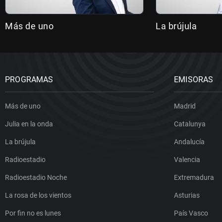
Más de uno
La brújula
PROGRAMAS
EMISORAS
Más de uno
Madrid
Julia en la onda
Catalunya
La brújula
Andalucía
Radioestadio
Valencia
Radioestadio Noche
Extremadura
La rosa de los vientos
Asturias
Por fin no es lunes
País Vasco