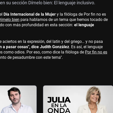
n su sección Dímelo bien: El lenguaje inclusivo.
el
Día Internacional de la Mujer
y la filóloga de Por fin no es
Dímelo bien
para hablarnos de un tema que hemos tocado de
ado con más profundidad en esta sección:
el lenguaje
 aciertos en la expresión, del latín y del griego… y no pasa
n a pasar cosas", dice Judith González
. Es así, el lenguaje
es como odios. Por eso, como dice la filóloga de
Por fin no es
punto de pesadumbre con este tema".