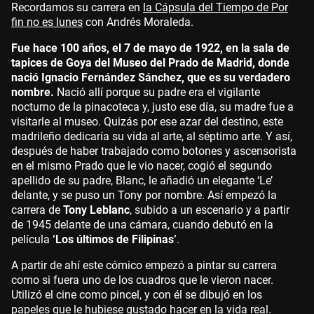
Recordamos su carrera en
la Cápsula del Tiempo de Por
fin no es lunes
con Andrés Moraleda.
Fue hace 100 años, el 7 de mayo de 1922, en la sala de
tapices de Goya del Museo del Prado de Madrid, donde
nació Ignacio Fernández Sánchez, que es su verdadero
nombre.
Nació allí porque su padre era el vigilante
nocturno de la pinacoteca y, justo ese día, su madre fue a
visitarle al museo. Quizás por ese azar del destino, este
madrileño dedicaría su vida al arte, al séptimo arte. Y así,
después de haber trabajado como botones y ascensorista
en el mismo Prado que le vio nacer, cogió el segundo
apellido de su padre, Blanc, le añadió un elegante ‘Le’
delante, y se puso un Tony por nombre. Así empezó la
carrera de
Tony Leblanc
, subido a un escenario y a partir
de 1945 delante de una cámara, cuando debutó en la
película
‘Los últimos de Filipinas’
.
A partir de ahí este cómico empezó a pintar su carrera
como si fuera uno de los cuadros que le vieron nacer.
Utilizó el cine como pincel, y con él se dibujó en los
papeles que le hubiese gustado hacer en la vida real.