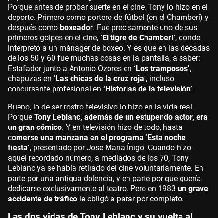
Porque antes de probar suerte en el cine, Tony lo hizo en el
deporte. Primero como portero de fútbol (en el Chamberí) y
después como
boxeador
. Fue precisamente uno de sus
primeros golpes en el cine,
‘El tigre de Chamberí’
, donde
interpretó a un mánager de boxeo. Y es que en las décadas
de los 50 y 60 fue muchas cosas en la pantalla, a saber:
Estafador junto a Antonio Ozores en
‘Los tramposos’
,
chapuzas en
‘Las chicas de la cruz roja’
, incluso
concursante profesional en
‘Historias de la televisión’
.
Bueno, lo de ser rostro televisivo lo hizo en la vida real.
Porque
Tony Leblanc, además de un estupendo actor, era
un gran cómico
. Y en televisión hizo de todo, hasta
c
omerse una manzana en el programa ‘Esta noche
fiesta’
, presentado por José María Íñigo. Cuando hizo
aquel recordado número, a mediados de los 70, Tony
Leblanc ya se había retirado del cine voluntariamente. En
parte por una antigua dolencia, y en parte por que quería
dedicarse exclusivamente al teatro. Pero en 1983
un grave
accidente de tráfico
le obligó a parar por completo.
Las dos vidas de Tony Leblanc y su vuelta al