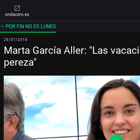
ondacero.es
POR FIN NO ES LUNES
28/07/2018
Marta García Aller: "Las vacac
pereza"