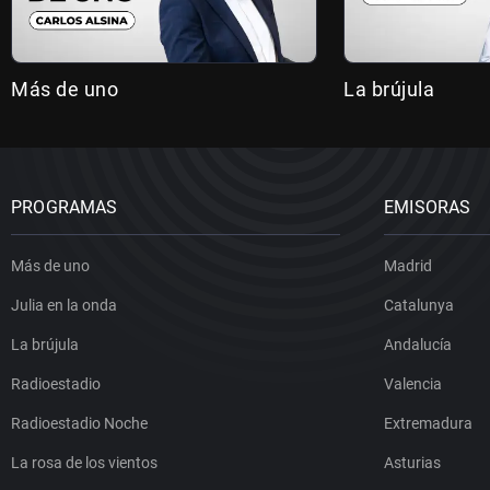
Más de uno
La brújula
PROGRAMAS
EMISORAS
Más de uno
Madrid
Julia en la onda
Catalunya
La brújula
Andalucía
Radioestadio
Valencia
Radioestadio Noche
Extremadura
La rosa de los vientos
Asturias