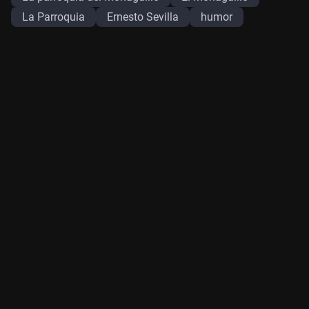
La Parroquia
Ernesto Sevilla
humor