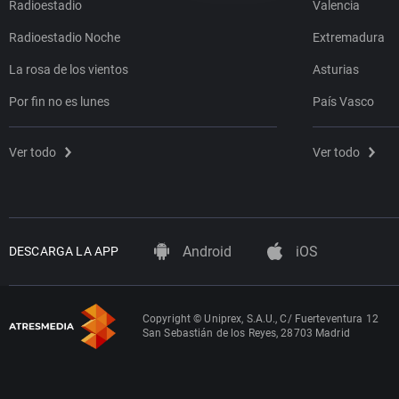
Radioestadio
Valencia
Radioestadio Noche
Extremadura
La rosa de los vientos
Asturias
Por fin no es lunes
País Vasco
Ver todo
Ver todo
Android
iOS
DESCARGA LA APP
Copyright © Uniprex, S.A.U., C/ Fuerteventura 12
San Sebastián de los Reyes, 28703 Madrid