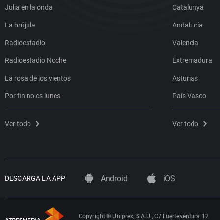
Julia en la onda
Catalunya
La brújula
Andalucía
Radioestadio
Valencia
Radioestadio Noche
Extremadura
La rosa de los vientos
Asturias
Por fin no es lunes
País Vasco
Ver todo
Ver todo
Android
iOS
DESCARGA LA APP
Copyright © Uniprex, S.A.U., C/ Fuerteventura 12