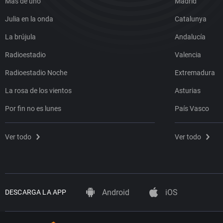
Más de uno
Madrid
Julia en la onda
Catalunya
La brújula
Andalucía
Radioestadio
Valencia
Radioestadio Noche
Extremadura
La rosa de los vientos
Asturias
Por fin no es lunes
País Vasco
Ver todo
Ver todo
Android
iOS
DESCARGA LA APP