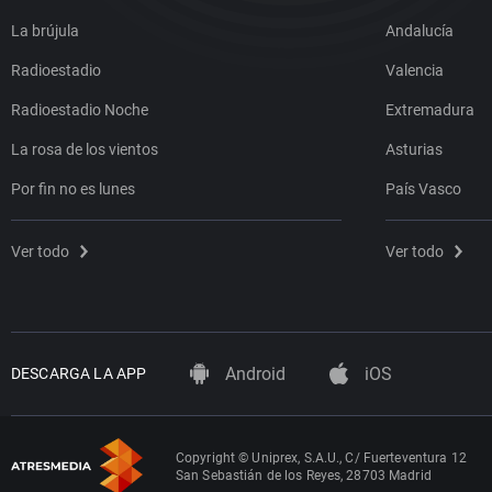
La brújula
Andalucía
Radioestadio
Valencia
Radioestadio Noche
Extremadura
La rosa de los vientos
Asturias
Por fin no es lunes
País Vasco
Ver todo
Ver todo
Android
iOS
DESCARGA LA APP
Copyright © Uniprex, S.A.U., C/ Fuerteventura 12
San Sebastián de los Reyes, 28703 Madrid