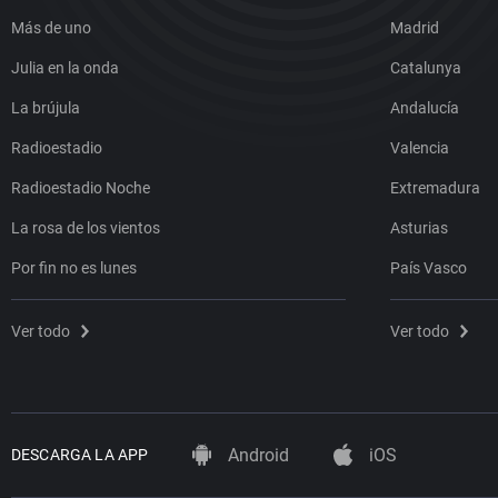
Más de uno
Madrid
Julia en la onda
Catalunya
La brújula
Andalucía
Radioestadio
Valencia
Radioestadio Noche
Extremadura
La rosa de los vientos
Asturias
Por fin no es lunes
País Vasco
Ver todo
Ver todo
Android
iOS
DESCARGA LA APP