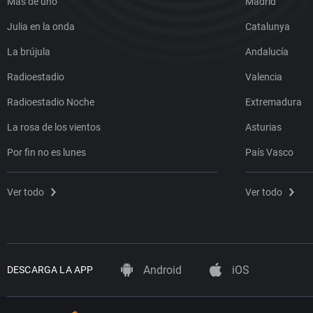
Más de uno
Madrid
Julia en la onda
Catalunya
La brújula
Andalucía
Radioestadio
Valencia
Radioestadio Noche
Extremadura
La rosa de los vientos
Asturias
Por fin no es lunes
País Vasco
Ver todo
Ver todo
Android
iOS
DESCARGA LA APP