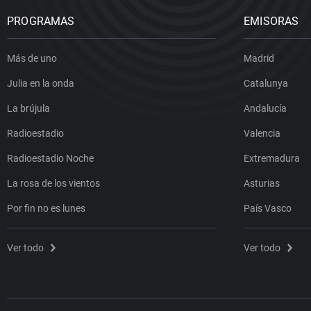
PROGRAMAS
EMISORAS
Más de uno
Madrid
Julia en la onda
Catalunya
La brújula
Andalucía
Radioestadio
Valencia
Radioestadio Noche
Extremadura
La rosa de los vientos
Asturias
Por fin no es lunes
País Vasco
Ver todo
Ver todo