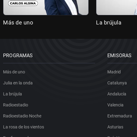
Más de uno
La brújula
PROGRAMAS
EMISORAS
Más de uno
Madrid
Julia en la onda
Catalunya
La brújula
Andalucía
Radioestadio
Valencia
Radioestadio Noche
Extremadura
La rosa de los vientos
Asturias