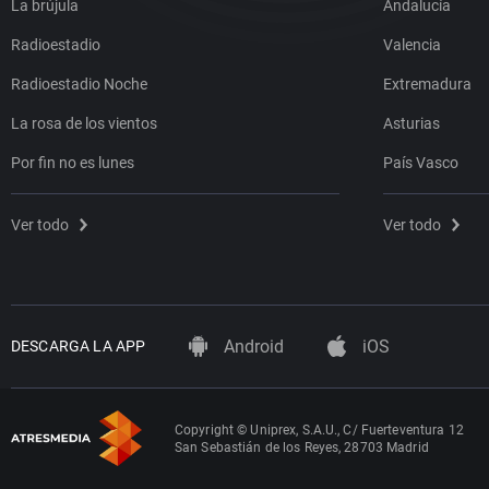
La brújula
Andalucía
Radioestadio
Valencia
Radioestadio Noche
Extremadura
La rosa de los vientos
Asturias
Por fin no es lunes
País Vasco
Ver todo
Ver todo
Android
iOS
DESCARGA LA APP
Copyright © Uniprex, S.A.U., C/ Fuerteventura 12
San Sebastián de los Reyes, 28703 Madrid